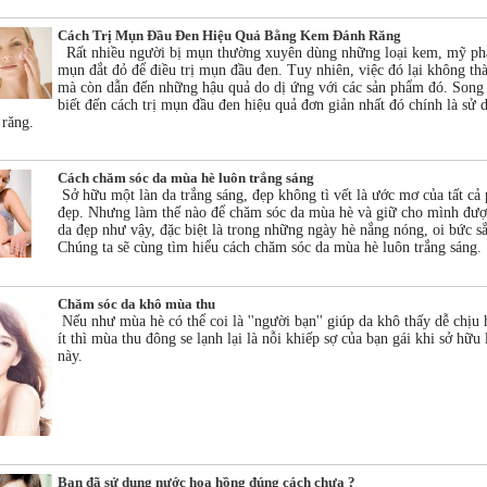
Cách Trị Mụn Đầu Đen Hiệu Quả Bằng Kem Đánh Răng
Rất nhiều người bị mụn thường xuyên dùng những loại kem, mỹ ph
mụn đắt đỏ để điều trị mụn đầu đen. Tuy nhiên, việc đó lại không th
mà còn dẫn đến những hậu quả do dị ứng với các sản phẩm đó. Song 
biết đến cách trị mụn đầu đen hiệu quả đơn giản nhất đó chính là sử 
răng.
Cách chăm sóc da mùa hè luôn trắng sáng
Sở hữu một làn da trắng sáng, đẹp không tì vết là ước mơ của tất cả 
đẹp. Nhưng làm thế nào để chăm sóc da mùa hè và giữ cho mình đư
da đẹp như vậy, đặc biệt là trong những ngày hè nắng nóng, oi bức sắ
Chúng ta sẽ cùng tìm hiểu cách chăm sóc da mùa hè luôn trắng sáng.
Chăm sóc da khô mùa thu
Nếu như mùa hè có thể coi là ''người bạn'' giúp da khô thấy dễ chịu 
ít thì mùa thu đông se lạnh lại là nỗi khiếp sợ của bạn gái khi sở hữu 
này.
Bạn đã sử dụng nước hoa hồng đúng cách chưa ?