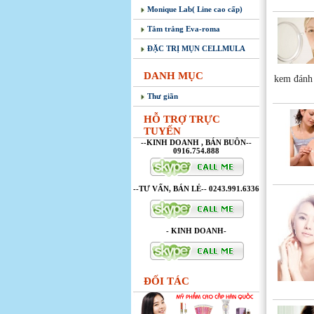
Monique Lab( Line cao cấp)
Tắm trắng Eva-roma
ĐẶC TRỊ MỤN CELLMULA
DANH MỤC
kem đánh 
Thư giãn
HỖ TRỢ TRỰC
TUYẾN
--KINH DOANH , BÁN BUÔN--
0916.754.888
--TƯ VẤN, BÁN LẺ-- 0243.991.6336
- KINH DOANH-
ĐỐI TÁC