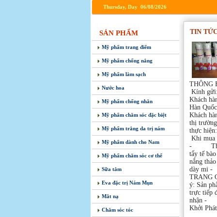
Thursday, Day 06/08/2026
TIN TỨ
SẢN PHẨM
Mỹ phẩm trang điểm
Mỹ phẩm chống nắng
Mỹ phẩm làm sạch
THÔ
Nước hoa
Kính gử
Khách hàn
Mỹ phẩm chống nhăn
Hàn Quốc
Khách hàn
Mỹ phẩm chăm sóc đặc biệt
thị trườ
Mỹ phẩm trắng da trị nám
thực 
Khi mu
Mỹ phẩm dành cho Nam
- Than
tẩy tế 
Mỹ phẩm chăm sóc cơ thể
nắng th
dày mi 
Sữa tắm
TRANG CA
Eva đặc trị Nám Mụn
ý: Sản ph
trực tiếp
Măt nạ
nhận - 
Khởi Phát
Chăm sóc tóc