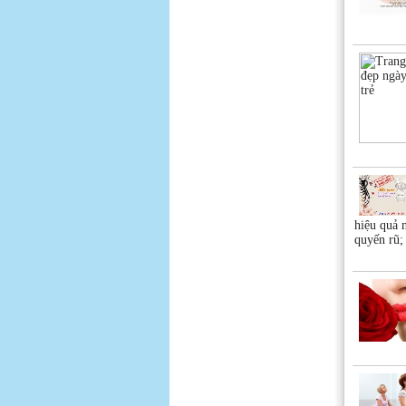
hiệu quả
quyến r