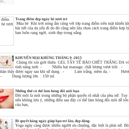
Trang điểm đẹp ngày hè tươi trẻ
Mùa hè Khí trời nóng ẩm cộng với lớp trang điểm trên mặt khiến k
bài tiết của da yếu đi do đó cũng nên lựa chọn cách trang điểm hợp l
bạn luôn rạng ngời, xinh đẹp trong nắng.
KHUYẾN MẠI KHỦNG THÁNG 9 -2015
Chúng tôi xin giới thiệu: GEL TẨY TẾ BÀO CHẾT TRẮNG DA vớ
tính năng mới: - Nhiều hạt massage, chất lượng vượt trội .
 nhận thấy được ngay sau khi sử dụng . - Làm trắng, mềm da; - Hươ
ũ; - Dung lượng lớn : 150 ml.
Những thứ có thể làm hỏng đôi môi bạn
Đôi môi là một trong những bộ phận quyến rũ nhất của phụ nữ. Tuy 
nếu không lưu ý, những điều sau đây có thể làm hỏng đôi môi dễ tổ
của bạn,
Bí quyết hàng ngày giúp bạn trẻ lâu, đẹp dáng.
Yoga ngày càng được nhiều người ưa chuộng, đặc biệt là phái nữ. B