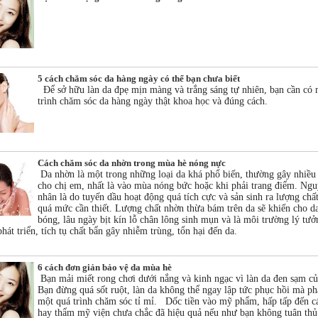
5 cách chăm sóc da hàng ngày có thể bạn chưa biết
Để sở hữu làn da đpẹ mịn màng và trắng sáng tự nhiên, bạn cần có
trình chăm sóc da hàng ngày thật khoa học và đúng cách.
Cách chăm sóc da nhờn trong mùa hè nóng nực
Da nhờn là một trong những loại da khá phổ biến, thường gây nhiều 
cho chị em, nhất là vào mùa nóng bức hoặc khi phải trang điểm. Ng
nhân là do tuyến dầu hoạt động quá tích cực và sản sinh ra lượng chấ
quá mức cần thiết. Lượng chất nhờn thừa bám trên da sẽ khiến cho da
bóng, lâu ngày bịt kín lỗ chân lông sinh mụn và là môi trường lý tư
hát triển, tích tụ chất bẩn gây nhiễm trùng, tổn hại đến da.
6 cách đơn giản bảo vệ da mùa hè
Bạn mải miết rong chơi dưới nắng và kinh ngạc vì làn da đen sạm c
Bạn đừng quá sốt ruột, làn da không thể ngay lập tức phục hồi mà ph
một quá trình chăm sóc tỉ mỉ. Dốc tiền vào mỹ phẩm, hấp tấp đến c
hay thẩm mỹ viện chưa chắc đã hiệu quả nếu như bạn không tuân thủ