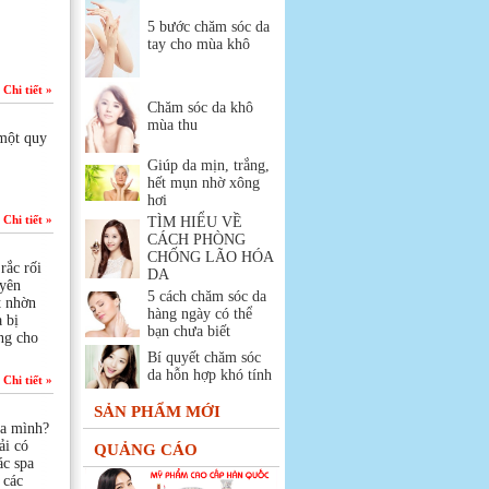
5 bước chăm sóc da
tay cho mùa khô
Chi tiết »
Chăm sóc da khô
mùa thu
 một quy
Giúp da mịn, trắng,
hết mụn nhờ xông
hơi
Chi tiết »
TÌM HIỂU VỀ
CÁCH PHÒNG
CHỐNG LÃO HÓA
rắc rối
DA
uyên
5 cách chăm sóc da
t nhờn
hàng ngày có thể
 bị
bạn chưa biết
ởng cho
Bí quyết chăm sóc
da hỗn hợp khó tính
Chi tiết »
SẢN PHẨM MỚI
ủa mình?
ải có
QUẢNG CÁO
ác spa
 các