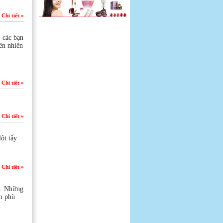
Chi tiết »
 các bạn
ên nhiên
Chi tiết »
Chi tiết »
ột tẩy
Chi tiết »
t. Những
m phù