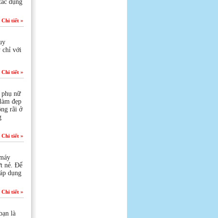
tác dụng
Chi tiết »
uy
 chỉ với
Chi tiết »
i phụ nữ
 làm đẹp
ng rãi ở
g
Chi tiết »
 máy
t nẻ. Để
 áp dụng
Chi tiết »
bạn là