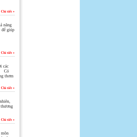
Chi tiết »
hả năng
ý để giúp
Chi tiết »
i các
 - Có
ng thơm
Chi tiết »
nhiên,
n thương
Chi tiết »
ộ môn