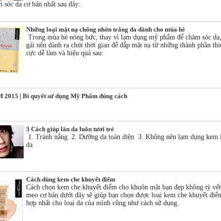
 sóc da cơ bản nhất sau đây:
Những loại mặt nạ chống nhờn trắng da dành cho mùa hè
Trong mùa hè nóng bức, thay vì lạm dụng mỹ phẩm để chăm sóc da,
gái nên dành ra chút thời gian để đắp mặt nạ từ những thành phần thi
cực dễ làm và hiệu quả sau:
2015 | Bí quyết sử dụng Mỹ Phẩm đúng cách
3 Cách giúp làn da luôn tươi trẻ
1. Tránh nắng 2. Dưỡng da toàn diện 3. Không nên lạm dụng kem l
da
Cách dùng kem che khuyết điểm
Cách chọn kem che khuyết điểm cho khuôn mặt bạn đẹp không tỳ vế
mẹo cơ bản dưới đây sẽ giúp bạn chọn được loại kem che khuyết điể
hợp nhất cho loại da của mình cũng như cách sử dụng.