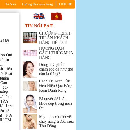
Tư Vấn
Hướng dẫn mua hàng
LIEN HE
TIN NỔI BẬT
CHƯƠNG TRÌNH
TRI ÂN KHÁCH
ã Hội
HÀNG HÈ 2018
 Phúc
HƯỚNG DẪN
g )
CÁCH THỨC MUA
ơn Quí
HÀNG
uất từ
uí
Dùng mỹ phẩm
t triển
chăm sóc da như thế
ởi Phát
nào là đúng?
phẩm
Cách Trị Mụn Đầu
Gạo
Đen Hiệu Quả Bằng
 Gel
Kem Đánh Răng
hống
à làm
Bí quyết để luôn
 TẨY
khỏe đẹp trong mùa
18. Lưu
thu
iên hệ
 ơn! Nơi
Mẹo nhỏ xóa bỏ vết
NHH TM
cháy nắng trước mùa
Thu Đông