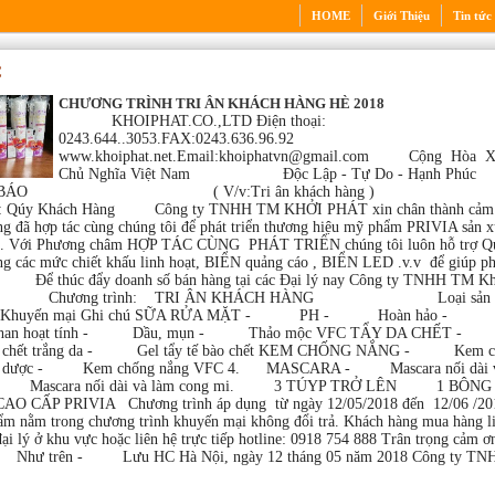
HOME
Giới Thiệu
Tin tức
C
CHƯƠNG TRÌNH TRI ÂN KHÁCH HÀNG HÈ 2018
KHOIPHAT.CO.,LTD Điện thoại:
0243.644..3053.FAX:0243.636.96.92
www.khoiphat.net.Email:khoiphatvn@gmail.com Cộng Hòa X
Chủ Nghĩa Việt Nam Độc Lập - Tự Do - Hạnh
NG BÁO ( V/v:Tri ân khách hàn
i: Qúy Khách Hàng Công ty TNHH TM KHỞI PHÁT xin chân thành cảm 
g đã hợp tác cùng chúng tôi để phát triển thương hiệu mỹ phẩm PRIVIA sản x
. Với Phương châm HỢP TÁC CÙNG PHÁT TRIỂN chúng tôi luôn hỗ trợ Q
g các mức chiết khấu linh hoạt, BIỂN quảng cáo , BIỂN LED .v.v để giúp phá
ng Để thúc đẩy doanh số bán hàng tại các Đại lý nay Công ty TNHH TM Kh
hiện: Chương trình: TRI ÂN KHÁCH HÀNG Loại sản 
a Khuyến mại Ghi chú SỮA RỬA MẶT - PH - Hoàn hảo - 
 hoạt tính - Dầu, mụn - Thảo mộc VFC TẨY DA CHẾT -
bào chết trắng da - Gel tẩy tế bào chết KEM CHỐNG NẮNG - Kem c
ảo dược - Kem chống nắng VFC 4. MASCARA - Mascara nối dài v
- Mascara nối dài và làm cong mi. 3 TÚYP TRỞ LÊN 1 BÔNG
O CẤP PRIVIA Chương trình áp dụng từ ngày 12/05/2018 đến 12/06 /20
ẩm nằm trong chương trình khuyến mại không đổi trả. Khách hàng mua hàng l
 đại lý ở khu vực hoặc liên hệ trực tiếp hotline: 0918 754 888 Trân trọng cảm
Như trên - Lưu HC Hà Nội, ngày 12 tháng 05 năm 2018 Công ty T