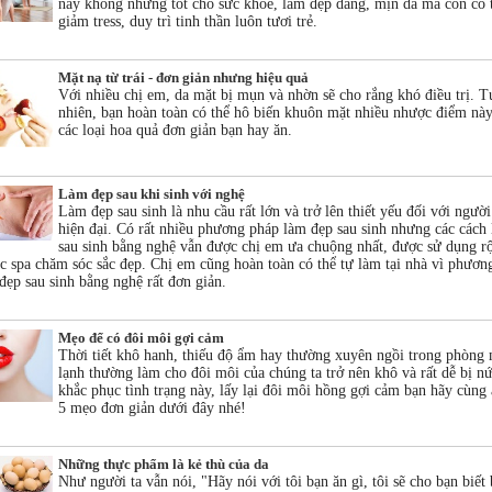
này không những tốt cho sức khỏe, làm đẹp dáng, mịn da mà còn có 
giảm tress, duy trì tinh thần luôn tươi trẻ.
Mặt nạ từ trái - đơn giản nhưng hiệu quả
Với nhiều chị em, da mặt bị mụn và nhờn sẽ cho rắng khó điều trị. T
nhiên, bạn hoàn toàn có thể hô biến khuôn mặt nhiều nhược điểm này
các loại hoa quả đơn giản bạn hay ăn.
Làm đẹp sau khi sinh với nghệ
Làm đẹp sau sinh là nhu cầu rất lớn và trở lên thiết yếu đối với ngườ
hiện đại. Có rất nhiều phương pháp làm đẹp sau sinh nhưng các cách
sau sinh bằng nghệ vẫn được chị em ưa chuộng nhất, được sử dụng rộ
ác spa chăm sóc sắc đẹp. Chị em cũng hoàn toàn có thể tự làm tại nhà vì phươn
đẹp sau sinh bằng nghệ rất đơn giản.
Mẹo để có đôi môi gợi cảm
Thời tiết khô hanh, thiếu độ ẩm hay thường xuyên ngồi trong phòng
lạnh thường làm cho đôi môi của chúng ta trở nên khô và rất dễ bị nứ
khắc phục tình trạng này, lấy lại đôi môi hồng gợi cảm bạn hãy cùng
5 mẹo đơn giản dưới đây nhé!
Những thực phẩm là kẻ thù của da
Như người ta vẫn nói, "Hãy nói với tôi bạn ăn gì, tôi sẽ cho bạn biết 