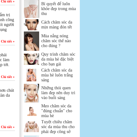
Chi tiết »
Bí quyết để luôn
khỏe đẹp trong mùa
thu
ẩm trị
ành công
Cách chăm sóc da
ít người
mịn màng đón tết
dụng
Mùa nắng nóng
chăm sóc thế nào
Chi tiết »
cho đúng ?
Quy trình chăm sóc
phái
da mùa hè đặc biệt
ợc làm
cho bạn gái
p tới.
Cách chăm sóc da
mùa hè luôn trắng
Chi tiết »
sáng
Những thói quen
hơn chút
làm đẹp nên duy trì
làn da
vào buổi sáng
Mẹo chăm sóc da
"đúng chuẩn" cho
mùa hè
Tuyệt chiêu chăm
sóc da mùa thu cho
Chi tiết »
phái đẹp công sở