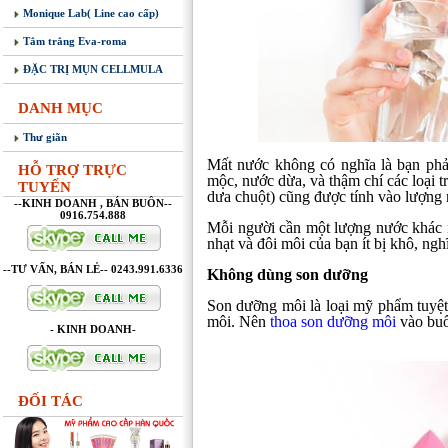
Monique Lab( Line cao cấp)
Tắm trắng Eva-roma
ĐẶC TRỊ MỤN CELLMULA
DANH MỤC
Thư giãn
Mất nước không có nghĩa là bạn phải
HỖ TRỢ TRỰC
mộc, nước dừa, và thậm chí các loại 
TUYẾN
dưa chuột) cũng được tính vào lượng 
--KINH DOANH , BÁN BUÔN--
0916.754.888
Mỗi người cần một lượng nước khác 
nhạt và đôi môi của bạn ít bị khô, ng
--TƯ VẤN, BÁN LẺ-- 0243.991.6336
Không dùng son dưỡng
Son dưỡng môi là loại mỹ phẩm tuyệt
môi. Nên
thoa son dưỡng môi
vào buổi
- KINH DOANH-
ĐỐI TÁC