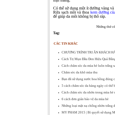
mịn màng.
Có thể sử dụng một ít đường vàng và d
Rửa sạch môi và thoa
kem dưỡng củ
để giúp da môi không bị thô ráp.
Những thứ có
Tag:
CÁC TIN KHÁC
CHƯƠNG TRÌNH TRI ÂN KHÁCH HÀ
Cách Trị Mụn Đầu Đen Hiệu Quả Bằ
Cách chăm sóc da mùa hè luôn trắng 
Chăm sóc da khô mùa thu
Bạn đã sử dụng nước hoa hồng đúng c
5 cách chăm sóc da hàng ngày có thể 
Cách chăm sóc da nhờn trong mùa hè
6 cách đơn giản bảo vệ da mùa hè
Những loại mặt nạ chống nhờn trắng 
MY PHAM 2015 | Bí quyết sử dụng M