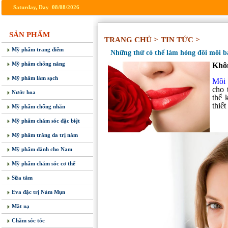
Saturday, Day 08/08/2026
SẢN PHẨM
TRANG CHỦ >
TIN TỨC >
Mỹ phẩm trang điểm
Những thứ có thể làm hỏng đôi môi b
Mỹ phẩm chống nắng
Khô
Mỹ phẩm làm sạch
Môi
cho 
Nước hoa
thể 
thiế
Mỹ phẩm chống nhăn
Mỹ phẩm chăm sóc đặc biệt
Mỹ phẩm trắng da trị nám
Mỹ phẩm dành cho Nam
Mỹ phẩm chăm sóc cơ thể
Sữa tắm
Eva đặc trị Nám Mụn
Măt nạ
Chăm sóc tóc