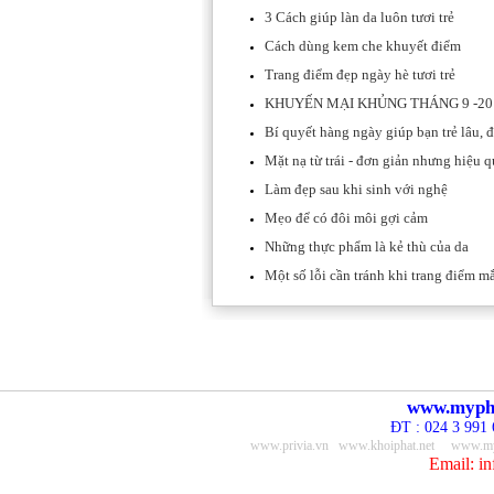
3 Cách giúp làn da luôn tươi trẻ
Cách dùng kem che khuyết điểm
Trang điểm đẹp ngày hè tươi trẻ
KHUYẾN MẠI KHỦNG THÁNG 9 -20
Bí quyết hàng ngày giúp bạn trẻ lâu, 
Mặt nạ từ trái - đơn giản nhưng hiệu 
Làm đẹp sau khi sinh với nghệ
Mẹo để có đôi môi gợi cảm
Những thực phẩm là kẻ thù của da
Một số lỗi cần tránh khi trang điểm m
www.myp
ĐT : 024 3 991 
www.privia.vn
www.khoiphat.net
www.my
Email: i