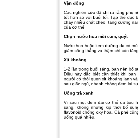
Vận động
Các nghiên cứu đã chỉ ra rằng phụ n
tốt hơn so với buổi tối. Tập thể dục 
cháy nhiều chất chéo, tăng cường năn
của cơ thể.
Chọn nước hoa mùi cam, quýt
Nước hoa hoặc kem dưỡng da có mùi 
giảm căng thẳng và thậm chí còn tăn
Xịt khoáng
1-2 lần trong buổi sáng, bạn nên bổ 
Điều này đặc biệt cần thiết khi bạn
người có thói quen xịt khoáng lạnh 
sau giấc ngủ, nhanh chóng đem lại sự 
Uống trà xanh
Vì sau một đêm dài cơ thể đã tiêu 
sáng, không những kịp thời bổ su
flavonoid chống oxy hóa. Cà phê cũn
uống quá nhiều.