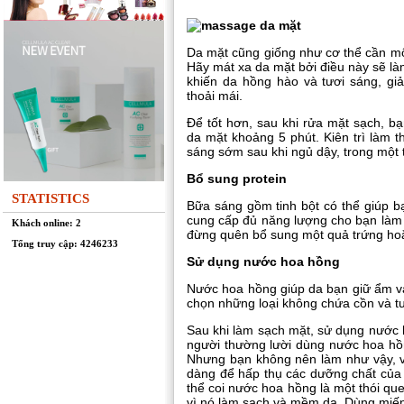
Da mặt cũng giống như cơ thể cần một 
Hãy mát xa da mặt bởi điều này sẽ là
khiến da hồng hào và tươi sáng, gi
thoải mái.
Để tốt hơn, sau khi rửa mặt sạch, bạ
da mặt khoảng 5 phút. Kiên trì làm t
sáng sớm sau khi ngủ dậy, trong một t
Bổ sung protein
STATISTICS
Bữa sáng gồm tinh bột có thể giúp 
cung cấp đủ năng lượng cho bạn làm 
Khách online: 2
đừng quên bổ sung một quả trứng ho
Tổng truy cập: 4246233
Sử dụng nước hoa hồng
Nước hoa hồng giúp da bạn giữ ẩm v
chọn những loại không chứa cồn và tư
Sau khi làm sạch mặt, sử dụng nước 
người thường lười dùng nước hoa hồ
Nhưng bạn không nên làm như vậy, v
dàng để hấp thụ các dưỡng chất của
thể coi nước hoa hồng là một thói que
vì nó làm sạch và mềm da. Dùng miến