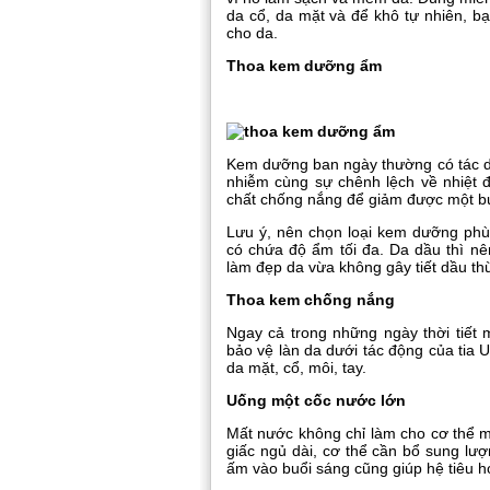
da cổ, da mặt và để khô tự nhiên, 
cho da.
Thoa kem dưỡng ẩm
Kem dưỡng ban ngày thường có tác d
nhiễm cùng sự chênh lệch về nhiệt
chất chống nắng để giảm được một bư
Lưu ý, nên chọn loại kem dưỡng phù
có chứa độ ẩm tối đa. Da dầu thì nê
làm đẹp da vừa không gây tiết dầu th
Thoa kem chống nắng
Ngay cả trong những ngày thời tiết
bảo vệ làn da dưới tác động của tia
da mặt, cổ, môi, tay.
Uống một cốc nước lớn
Mất nước không chỉ làm cho cơ thể m
giấc ngủ dài, cơ thể cần bổ sung lư
ấm vào buổi sáng cũng giúp hệ tiêu h