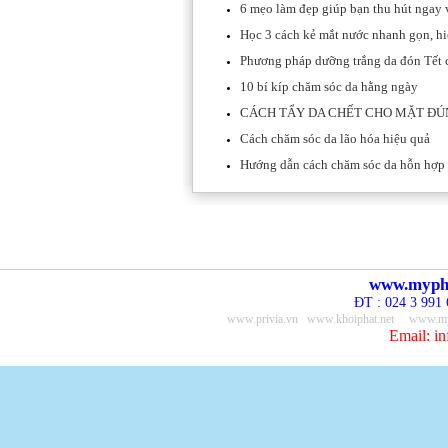
6 mẹo làm đẹp giúp bạn thu hút ngay 
Học 3 cách kẻ mắt nước nhanh gọn, h
Phương pháp dưỡng trắng da đón Tết 
10 bí kíp chăm sóc da hằng ngày
CÁCH TẨY DA CHẾT CHO MẶT ĐÚ
Cách chăm sóc da lão hóa hiệu quả
Hướng dẫn cách chăm sóc da hỗn hợp
www.myp
ĐT : 024 3 991 
www.privia.vn
www.khoiphat.net
www.my
Email: i