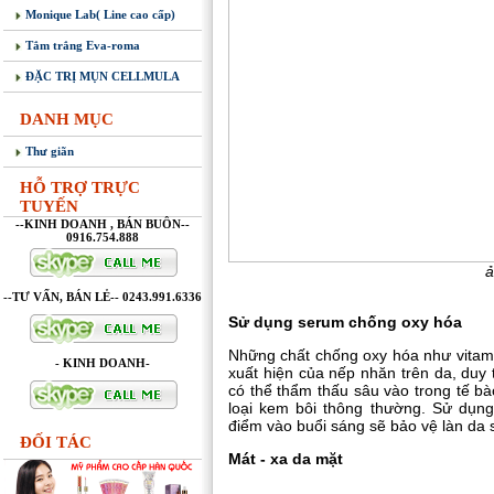
Monique Lab( Line cao cấp)
Tắm trắng Eva-roma
ĐẶC TRỊ MỤN CELLMULA
DANH MỤC
Thư giãn
HỖ TRỢ TRỰC
TUYẾN
--KINH DOANH , BÁN BUÔN--
0916.754.888
ả
--TƯ VẤN, BÁN LẺ-- 0243.991.6336
Sử dụng serum chống oxy hóa
Những chất chống oxy hóa như vitam
- KINH DOANH-
xuất hiện của nếp nhăn trên da, duy 
có thể thẩm thấu sâu vào trong tế bà
loại kem bôi thông thường. Sử dụng
điểm vào buổi sáng sẽ bảo vệ làn da 
ĐỐI TÁC
Mát - xa da mặt