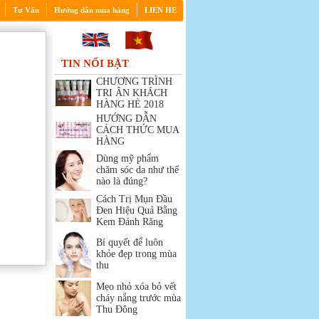
Tư Vấn
Hướng dẫn mua hàng
LIEN HE
TIN NỔI BẬT
CHƯƠNG TRÌNH
TRI ÂN KHÁCH
HÀNG HÈ 2018
HƯỚNG DẪN
CÁCH THỨC MUA
HÀNG
Dùng mỹ phẩm
chăm sóc da như thế
nào là đúng?
Cách Trị Mụn Đầu
Đen Hiệu Quả Bằng
Kem Đánh Răng
Bí quyết để luôn
khỏe đẹp trong mùa
thu
Mẹo nhỏ xóa bỏ vết
cháy nắng trước mùa
Thu Đông