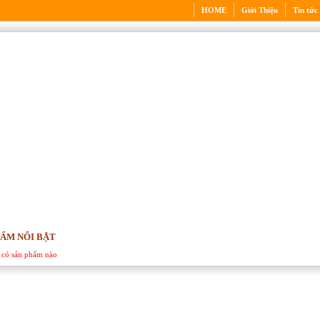
HOME
Giới Thiệu
Tin tức
ẨM NỔI BẬT
a có sản phẩm nào