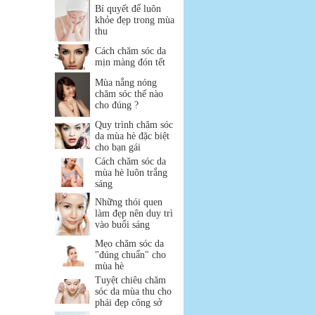
Bí quyết để luôn
khỏe đẹp trong mùa
thu
Cách chăm sóc da
mịn màng đón tết
Mùa nắng nóng
chăm sóc thế nào
cho đúng ?
Quy trình chăm sóc
da mùa hè đặc biệt
cho bạn gái
Cách chăm sóc da
mùa hè luôn trắng
sáng
Những thói quen
làm đẹp nên duy trì
vào buổi sáng
Mẹo chăm sóc da
"đúng chuẩn" cho
mùa hè
Tuyệt chiêu chăm
sóc da mùa thu cho
phái đẹp công sở