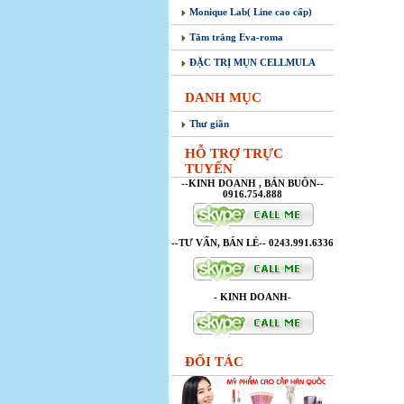
Monique Lab( Line cao cấp)
Tắm trắng Eva-roma
ĐẶC TRỊ MỤN CELLMULA
DANH MỤC
Thư giãn
HỖ TRỢ TRỰC
TUYẾN
--KINH DOANH , BÁN BUÔN--
0916.754.888
--TƯ VẤN, BÁN LẺ-- 0243.991.6336
- KINH DOANH-
ĐỐI TÁC