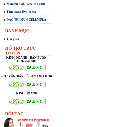
Monique Lab( Line cao cấp)
Tắm trắng Eva-roma
ĐẶC TRỊ MỤN CELLMULA
DANH MỤC
Thư giãn
HỖ TRỢ TRỰC
TUYẾN
--KINH DOANH , BÁN BUÔN--
0916.754.888
--TƯ VẤN, BÁN LẺ-- 0243.991.6336
- KINH DOANH-
ĐỐI TÁC