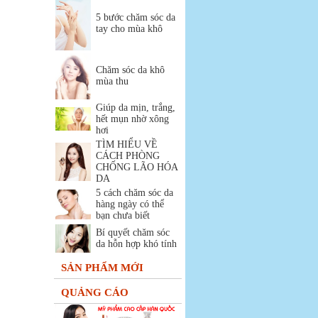
5 bước chăm sóc da
tay cho mùa khô
Chăm sóc da khô
mùa thu
Giúp da mịn, trắng,
hết mụn nhờ xông
hơi
TÌM HIỂU VỀ
CÁCH PHÒNG
CHỐNG LÃO HÓA
DA
5 cách chăm sóc da
hàng ngày có thể
bạn chưa biết
Bí quyết chăm sóc
da hỗn hợp khó tính
SẢN PHẨM MỚI
QUẢNG CÁO