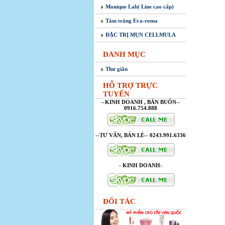
Monique Lab( Line cao cấp)
Tắm trắng Eva-roma
ĐẶC TRỊ MỤN CELLMULA
DANH MỤC
Thư giãn
HỖ TRỢ TRỰC
TUYẾN
--KINH DOANH , BÁN BUÔN--
0916.754.888
--TƯ VẤN, BÁN LẺ-- 0243.991.6336
- KINH DOANH-
ĐỐI TÁC