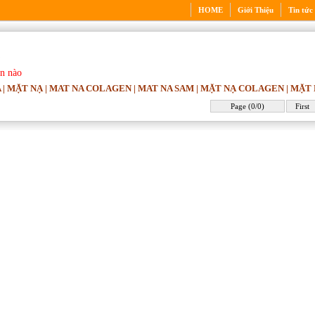
HOME
Giới Thiệu
Tin tức
in nào
 | MẶT NẠ | MAT NA COLAGEN | MAT NA SAM | MẶT NẠ COLAGEN | MẶT
Page (0/0)
First