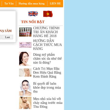
Tư Vấn
Hướng dẫn mua hàng
LIEN HE
TIN NỔI BẬT
CHƯƠNG TRÌNH
 NẠ SÂM
TRI ÂN KHÁCH
HÀNG HÈ 2018
Last
HƯỚNG DẪN
CÁCH THỨC MUA
HÀNG
Dùng mỹ phẩm
chăm sóc da như thế
nào là đúng?
Cách Trị Mụn Đầu
Đen Hiệu Quả Bằng
Kem Đánh Răng
Bí quyết để luôn
khỏe đẹp trong mùa
thu
Mẹo nhỏ xóa bỏ vết
cháy nắng trước mùa
Thu Đông