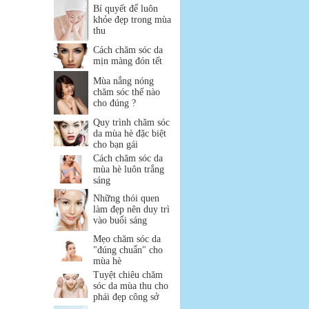
Bí quyết để luôn
khỏe đẹp trong mùa
thu
Cách chăm sóc da
mịn màng đón tết
Mùa nắng nóng
chăm sóc thế nào
cho đúng ?
Quy trình chăm sóc
da mùa hè đặc biệt
cho bạn gái
Cách chăm sóc da
mùa hè luôn trắng
sáng
Những thói quen
làm đẹp nên duy trì
vào buổi sáng
Mẹo chăm sóc da
"đúng chuẩn" cho
mùa hè
Tuyệt chiêu chăm
sóc da mùa thu cho
phái đẹp công sở